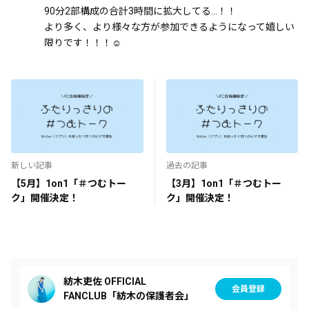
90分2部構成の合計3時間に拡大してる…！！
より多く、より様々な方が参加できるようになって嬉しい
限りです！！！☺️
0
卍うさたん卍
1年前
Yes‼️今月もありがとう‼️
0
新しい記事
過去の記事
【5月】1on1「＃つむトー
【3月】1on1「＃つむトー
ク」開催決定！
ク」開催決定！
紡木吏佐 OFFICIAL
会員登録
FANCLUB「紡木の保護者会」