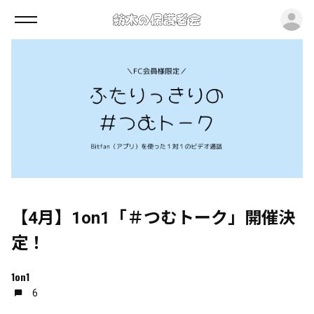
ロ
【4月】1on1「＃つむトーク」開催決
定！
1on1
6